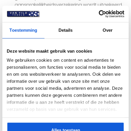
aansprakelijkheidsverzekering wordt uitgekeerd,
dan wel tot het factuurbedrag van de
overeenkomst.
Toestemming
Details
Over
Artikel 9 – Overmacht
In geval van overmacht is opdrachtnemer
gerechtigd de uitvoering van de overeenkomst
Deze website maakt gebruik van cookies
op te schorten of de overeenkomst geheel of
We gebruiken cookies om content en advertenties te
gedeeltelijk te ontbinden.
personaliseren, om functies voor social media te bieden
Onder overmacht wordt onder andere verstaan:
en om ons websiteverkeer te analyseren. Ook delen we
storingen in de energie- of materiaalaanvoer,
informatie over uw gebruik van onze site met onze
overheidsmaatregelen, ziekte, brand, stakingen
partners voor social media, adverteren en analyse. Deze
of andere onvoorziene omstandigheden.
partners kunnen deze gegevens combineren met andere
informatie die u aan ze heeft verstrekt of die ze hebben
verzameld op basis van uw gebruik van hun services.
Artikel 10 – Intellectueel eigendom
Alle door opdrachtnemer verstrekte stukken,
ontwerpen, programma’s of andere materialen
Alles toestaan