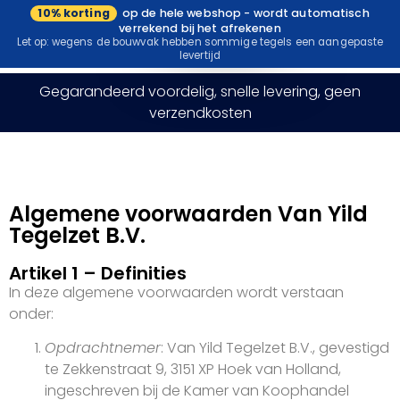
10% korting
op de hele webshop - wordt automatisch
Bezoek onze
verrekend bij het afrekenen
showroom
Let op: wegens de bouwvak hebben sommige tegels een aangepaste
levertijd
Gegarandeerd voordelig, snelle levering, geen
verzendkosten
Algemene voorwaarden Van Yild
Tegelzet B.V.
Artikel 1 – Definities
In deze algemene voorwaarden wordt verstaan
onder:
Opdrachtnemer
: Van Yild Tegelzet B.V., gevestigd
te Zekkenstraat 9, 3151 XP Hoek van Holland,
ingeschreven bij de Kamer van Koophandel