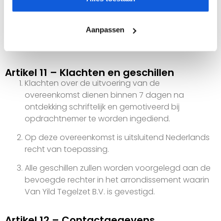
blijven eigendom van opdrachtnemer.
Opdrachtgever verkrijgt uitsluitend een niet-
Aanpassen
exclusief en niet-overdraagbaar gebruiksrecht,
tenzij anders overeengekomen.
Artikel 11 – Klachten en geschillen
Klachten over de uitvoering van de
overeenkomst dienen binnen 7 dagen na
ontdekking schriftelijk en gemotiveerd bij
opdrachtnemer te worden ingediend.
Op deze overeenkomst is uitsluitend Nederlands
recht van toepassing.
Alle geschillen zullen worden voorgelegd aan de
bevoegde rechter in het arrondissement waarin
Van Yild Tegelzet B.V. is gevestigd.
Artikel 12 – Contactgegevens