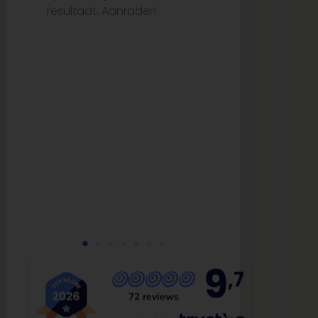
resultaat. Aanrader!
me echt go
van begin to
uitstekende
kwaliteit. Ze
aanrader vo
op zoek is 
tegels en b
service!
9
,7
72 reviews