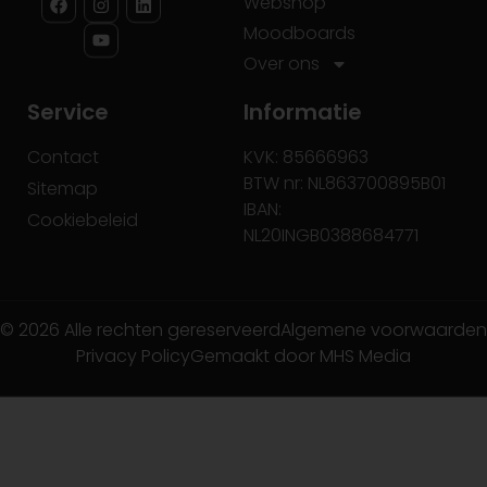
Webshop
Moodboards
Over ons
Service
Informatie
Contact
KVK: 85666963
BTW nr: NL863700895B01
Sitemap
IBAN:
Cookiebeleid
NL20INGB0388684771
© 2026 Alle rechten gereserveerd
Algemene voorwaarden
Privacy Policy
Gemaakt door MHS Media