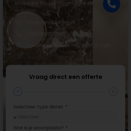
onze expertise uw droomtegels kan
realiseren.
info@vanyildtegels.nl
+31(0)853033582
Van Embdenstraat 750, 2628 ZP Delft
Vraag direct een offerte
1
2
Selecteer type dienst
Wat is je woonplaats?