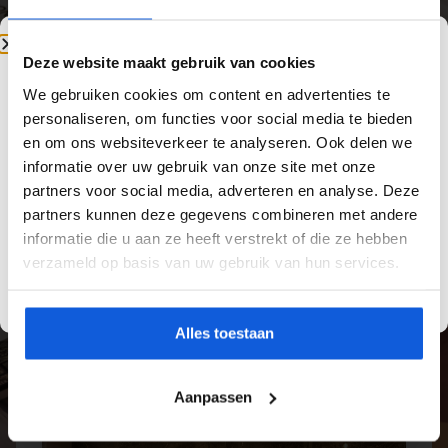
duurzame afwerking. Vakkundige plaatsing
voorkomt loslatende tegels, scheurvorming en
vochtproblemen en garandeert een resultaat
Deze website maakt gebruik van cookies
dat jarenlang mooi blijft.
We gebruiken cookies om content en advertenties te
Van Yild Tegels is dé specialist in
douche
personaliseren, om functies voor social media te bieden
betegelen
. Wij werken met hoogwaardige
en om ons websiteverkeer te analyseren. Ook delen we
materialen, zorgen voor een zorgvuldige
informatie over uw gebruik van onze site met onze
voorbereiding van de ondergrond en leveren
partners voor social media, adverteren en analyse. Deze
een nauwkeurige afwerking. Zo bent u
partners kunnen deze gegevens combineren met andere
verzekerd van tegelwerk dat technisch klopt
informatie die u aan ze heeft verstrekt of die ze hebben
én perfect aansluit bij uw interieur.
verzameld op basis van uw gebruik van hun services.
Alles toestaan
Aanpassen