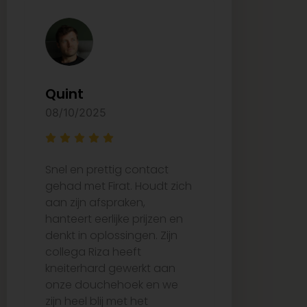
Quint
Arzu Ay
08/10/2025
27/08/2025
Snel en prettig contact
Ze waren e
gehad met Firat. Houdt zich
bij het uitk
aan zijn afspraken,
juiste tege
hanteert eerlijke prijzen en
de tijd om 
denkt in oplossingen. Zijn
over wat he
collega Riza heeft
passen. De 
kneiterhard gewerkt aan
verliep per
onze douchehoek en we
vertraging,
zijn heel blij met het
netjes op ti