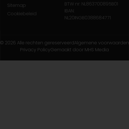
BTW nr: NL863700895B01
Sitemap
IBAN:
Cookiebeleid
NL20INGB0388684771
© 2026 Alle rechten gereserveerd
Algemene voorwaarden
Privacy Policy
Gemaakt door MHS Media