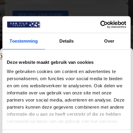
Wat ons uniek maakt
Wat zijn de voordelen van
wandtegels?
Toestemming
Details
Over
Kiezen voor
wandtegels kopen
bij Van Yild
Tegels betekent dat u verzekerd bent van
Deze website maakt gebruik van cookies
kwaliteit, een ruime keuze en tegels die lang
mooi blijven. Onze tegels zijn duurzaam,
We gebruiken cookies om content en advertenties te
onderhoudsvriendelijk en geschikt voor
personaliseren, om functies voor social media te bieden
uiteenlopende toepassingen in huis én tuin.
en om ons websiteverkeer te analyseren. Ook delen we
informatie over uw gebruik van onze site met onze
Bij Van Yild Tegels vindt u
wandtegels kopen
in
partners voor social media, adverteren en analyse. Deze
diverse stijlen, formaten en afwerkingen. Of u
partners kunnen deze gegevens combineren met andere
nu zoekt naar tegels voor de badkamer,
informatie die u aan ze heeft verstrekt of die ze hebben
keuken, binnenruimte of buitenproject: wij
verzameld op basis van uw gebruik van hun services.
helpen u de juiste tegel te kiezen. In onze
tegels showroom kunt u materialen in het echt