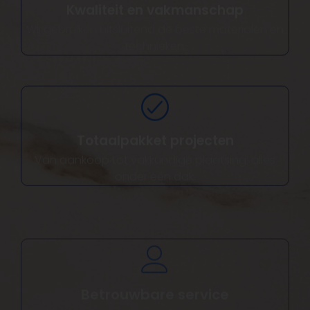
Wij gebruiken uitsluitend de beste materialen en
technieken.
Totaalpakket projecten
Van aankoop tot vakkundige plaatsing: alles
onder één dak.
Betrouwbare service
Wij bieden persoonlijke begeleiding gedurende
het hele proces.