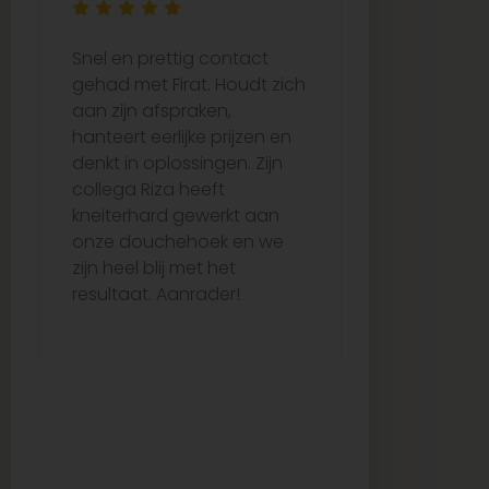
Snel en prettig contact
Ze waren e
gehad met Firat. Houdt zich
bij het uitk
aan zijn afspraken,
juiste tege
hanteert eerlijke prijzen en
de tijd om 
denkt in oplossingen. Zijn
over wat he
collega Riza heeft
passen. De 
kneiterhard gewerkt aan
verliep per
onze douchehoek en we
vertraging,
zijn heel blij met het
netjes op ti
resultaat. Aanrader!
me echt go
van begin to
uitstekende
kwaliteit. Ze
aanrader vo
op zoek is 
tegels en b
service!