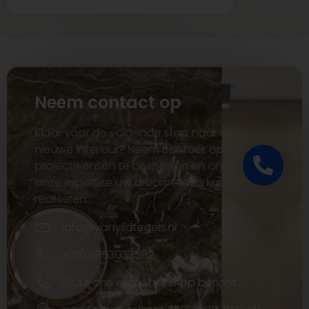
Neem contact op
Klaar voor de volgende stap naar uw
nieuwe interieur? Neem contact op om uw
projectwensen te bespreken en ontdek hoe
onze expertise uw droomtegels kan
realiseren.
info@vanyildtegels.nl
+31(0)853033582
Stuur ons een WhatsApp bericht