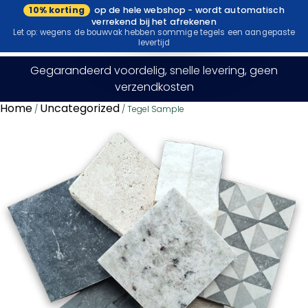
10% korting
op de hele webshop - wordt automatisch
Bezoek onze
verrekend bij het afrekenen
showroom
Let op: wegens de bouwvak hebben sommige tegels een aangepaste
levertijd
Gegarandeerd voordelig, snelle levering, geen
verzendkosten
Home
Uncategorized
/
/ Tegel Sample