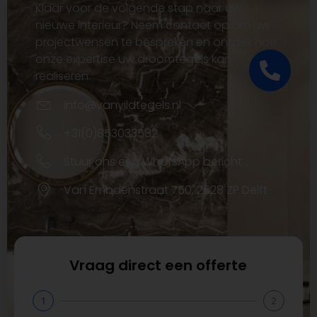
Klaar voor de volgende stap naar uw
nieuwe interieur? Neem contact op om uw
projectwensen te bespreken en ontdek hoe
onze expertise uw droomtegels kan
realiseren.
info@vanyildtegels.nl
+31(0)853033582
Stuur ons een WhatsApp bericht
Van Embdenstraat 750, 2628 ZP Delft
Vraag direct een offerte
1
2