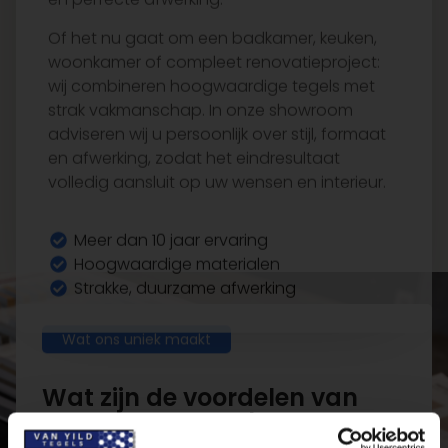
strak vakmanschap. In onze showroom
adviseren wij u persoonlijk over stijl, formaat
en afwerking, zodat het eindresultaat
volledig aansluit op uw wensen en interieur.
Meer dan 10 jaar ervaring
Hoogwaardige materialen
Strakke, duurzame afwerking
Wat ons uniek maakt
Wat zijn de voordelen van
een ervaren tegelzetters?