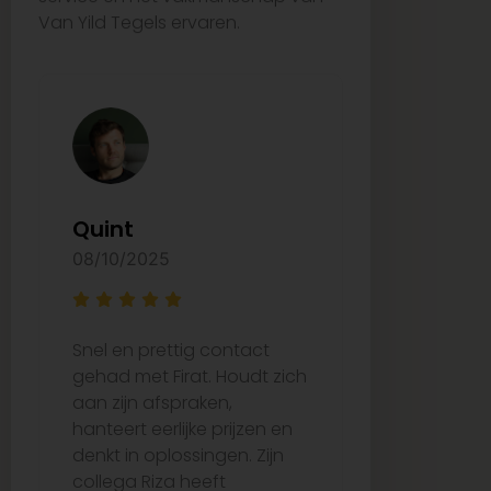
Van Yild Tegels ervaren.
Quint
Arzu Ay
08/10/2025
27/08/2025
Snel en prettig contact
Ze waren e
gehad met Firat. Houdt zich
bij het uitk
aan zijn afspraken,
juiste tege
hanteert eerlijke prijzen en
de tijd om 
denkt in oplossingen. Zijn
over wat he
collega Riza heeft
passen. De 