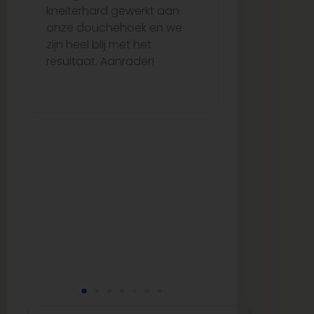
kneiterhard gewerkt aan
verliep per
onze douchehoek en we
vertraging,
zijn heel blij met het
netjes op ti
resultaat. Aanrader!
me echt go
van begin to
uitstekende
kwaliteit. Ze
aanrader vo
op zoek is 
tegels en b
service!