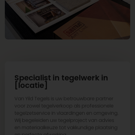
Specialist in tegelwerk in
[locatie]
Van Yild Tegels is uw betrouwbare partner
voor zowel tegelverkoop als professionele
tegelzetservice in vlaardingen en omgeving.
Wij begeleiden uw tegelproject van advies
en materiaalkeuze tot vakkundige plaatsing
en perfecte afwerking.
Of het nu gaat om een badkamer, keuken,
woonkamer of compleet renovatieproject:
wij combineren hoogwaardige tegels met