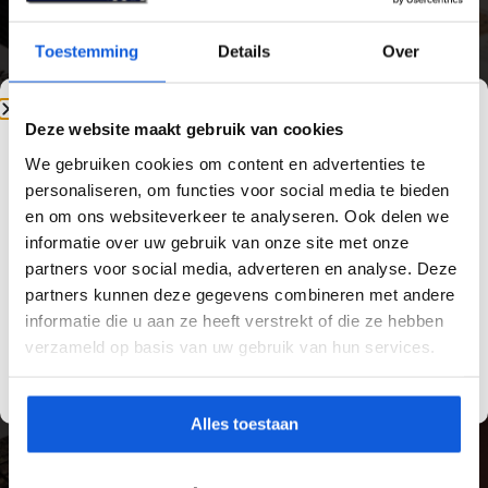
Een ervaren tegelzetters zorgt voor strak,
duurzaam en professioneel geplaatst
Toestemming
Details
Over
tegelwerk. Goede plaatsing voorkomt
loslatende tegels, scheurvorming en
vochtproblemen en garandeert een afwerking
Deze website maakt gebruik van cookies
die jarenlang mooi blijft.
We gebruiken cookies om content en advertenties te
Van Yild Tegels is dé specialist als
tegelzetters
personaliseren, om functies voor social media te bieden
in vlaardingen
. Wij werken met hoogwaardige
en om ons websiteverkeer te analyseren. Ook delen we
materialen, een zorgvuldige voorbereiding
informatie over uw gebruik van onze site met onze
van de ondergrond en een nauwkeurige
partners voor social media, adverteren en analyse. Deze
afwerking. Of het nu gaat om een badkamer,
partners kunnen deze gegevens combineren met andere
keuken, woonkamer of complete renovatie: wij
informatie die u aan ze heeft verstrekt of die ze hebben
leveren vakwerk dat technisch klopt én perfect
verzameld op basis van uw gebruik van hun services.
aansluit bij uw interieur.
Alles toestaan