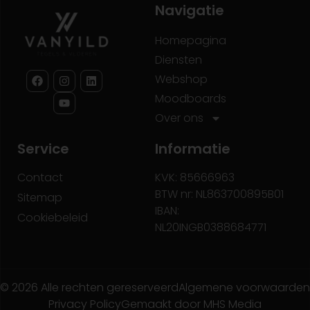
Navigatie
Homepagina
Diensten
Webshop
Moodboards
Over ons
Service
Informatie
Contact
KVK: 85666963
BTW nr: NL863700895B01
Sitemap
IBAN:
Cookiebeleid
NL20INGB0388684771
© 2026 Alle rechten gereserveerd
Algemene voorwaarden
Privacy Policy
Gemaakt door MHS Media