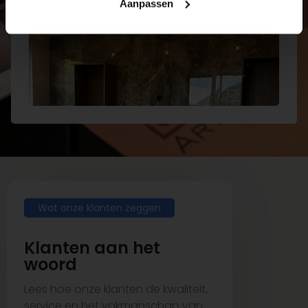
Aanpassen
Wat onze klanten zeggen
Klanten aan het
woord
Lees hoe onze klanten de kwaliteit,
service en het vakmanschap van