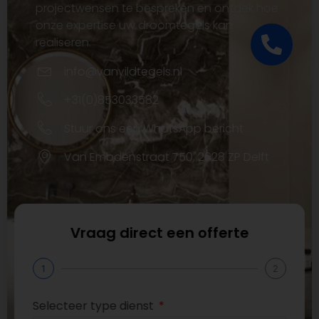
projectwensen te bespreken en ontdek hoe
onze expertise uw droomtegels kan
realiseren.
info@vanyildtegels.nl
+31(0)853033582
Stuur ons een WhatsApp bericht
Van Embdenstraat 750, 2628 ZP Delft
Vraag direct een offerte
1
2
Selecteer type dienst