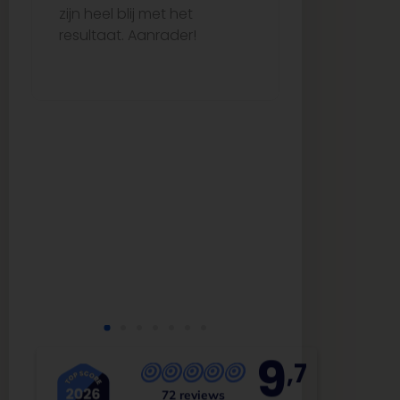
zijn heel blij met het
netjes op ti
resultaat. Aanrader!
me echt go
van begin to
uitstekende
kwaliteit. Ze
aanrader vo
op zoek is 
tegels en b
service!
9
,7
72 reviews