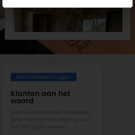
Wat onze klanten zeggen
Klanten aan het
woord
Lees hoe onze klanten de kwaliteit,
service en het vakmanschap van
Van Yild Tegels ervaren.