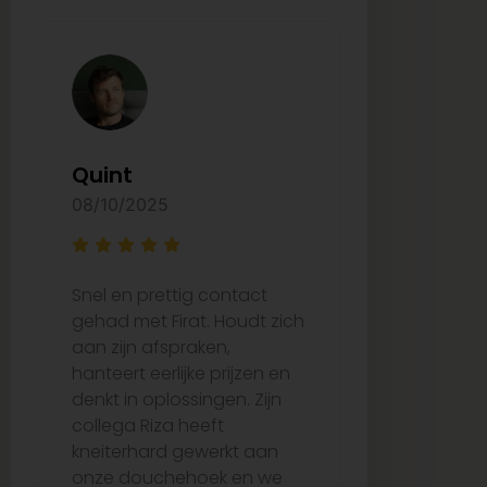
Quint
Arzu Ay
08/10/2025
27/08/2025
Snel en prettig contact
Ze waren e
gehad met Firat. Houdt zich
bij het uitk
aan zijn afspraken,
juiste tege
hanteert eerlijke prijzen en
de tijd om 
denkt in oplossingen. Zijn
over wat he
collega Riza heeft
passen. De 
kneiterhard gewerkt aan
verliep per
onze douchehoek en we
vertraging,