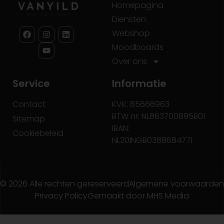
Homepagina
Diensten
Webshop
Moodboards
Over ons
Service
Informatie
Contact
KVK: 85666963
BTW nr: NL863700895B01
Sitemap
IBAN:
Cookiebeleid
NL20INGB0388684771
© 2026 Alle rechten gereserveerd
Algemene voorwaarden
Privacy Policy
Gemaakt door MHS Media