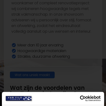
adviseren wij u persoonlijk over stijl, formaat
en afwerking, zodat het eindresultaat
volledig aansluit op uw wensen en interieur.
Meer dan 10 jaar ervaring
Hoogwaardige materialen
Strakke, duurzame afwerking
Wat ons uniek maakt
Wat zijn de voordelen van
badkamer betegeling?
Het professioneel
betegeling
van een