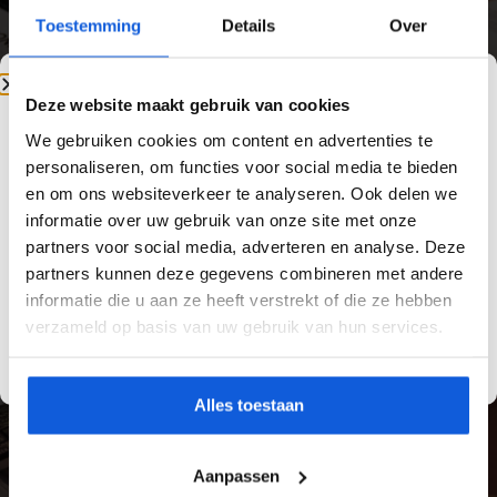
badkamer
zorgt voor een strakke, hygiënische
Toestemming
Details
Over
en duurzame afwerking. Vakkundige plaatsing
voorkomt loslatende tegels, scheurvorming en
vochtproblemen en garandeert een resultaat
Deze website maakt gebruik van cookies
dat jarenlang mooi blijft.
We gebruiken cookies om content en advertenties te
Van Yild Tegels is dé specialist in
badkamer
personaliseren, om functies voor social media te bieden
betegeling
. Wij werken met hoogwaardige
en om ons websiteverkeer te analyseren. Ook delen we
materialen, zorgen voor een zorgvuldige
informatie over uw gebruik van onze site met onze
voorbereiding van de ondergrond en leveren
partners voor social media, adverteren en analyse. Deze
een nauwkeurige afwerking. Zo bent u
partners kunnen deze gegevens combineren met andere
verzekerd van tegelwerk dat technisch klopt
informatie die u aan ze heeft verstrekt of die ze hebben
én perfect aansluit bij uw interieur.
verzameld op basis van uw gebruik van hun services.
Alles toestaan
Aanpassen