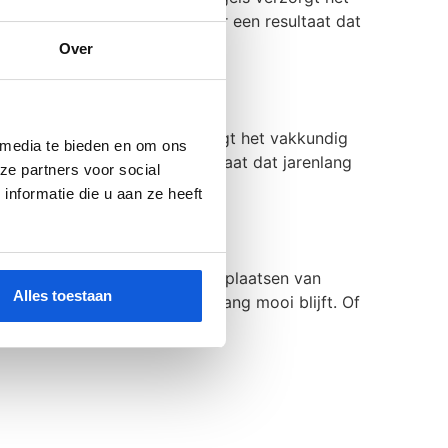
 en met oog voor detail, voor een resultaat dat
Over
len? Van Yild Tegels verzorgt het vakkundig
 media te bieden en om ons
g voor detail, voor een resultaat dat jarenlang
ze partners voor social
nformatie die u aan ze heeft
egels verzorgt het vakkundig plaatsen van
Alles toestaan
voor een resultaat dat jarenlang mooi blijft. Of