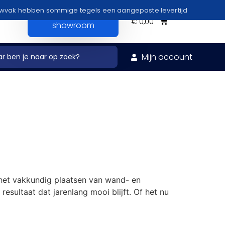
uwvak hebben sommige tegels een aangepaste levertijd
Bezoek onze
€
0,00
showroom
Mijn account
het vakkundig plaatsen van wand- en
esultaat dat jarenlang mooi blijft. Of het nu