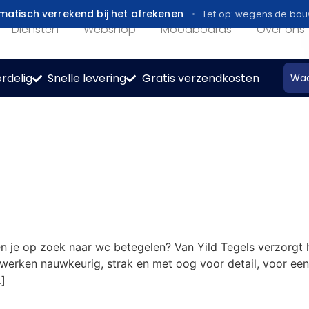
atisch verrekend bij het afrekenen
Let op: wegens de bo
Diensten
Webshop
Moodboards
Over ons
rdelig
Snelle levering
Gratis verzendkosten
 je op zoek naar wc betegelen? Van Yild Tegels verzorgt 
 werken nauwkeurig, strak en met oog voor detail, voor een r
]