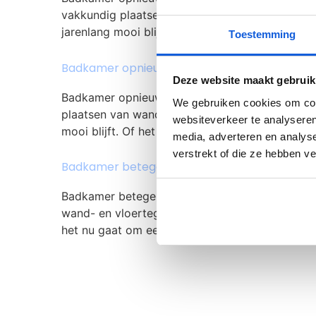
vakkundig plaatsen van wand- en vloertegels vo
jarenlang mooi blijft. Of het nu gaat om een b
Toestemming
Badkamer opnieuw betegelen
Deze website maakt gebruik
Badkamer opnieuw betegelen – Vakwerk voor vl
We gebruiken cookies om cont
plaatsen van wand- en vloertegels voor particul
websiteverkeer te analyseren
mooi blijft. Of het nu gaat om een badkamer, 
media, adverteren en analys
verstrekt of die ze hebben v
Badkamer betegeling
Badkamer betegeling – Vakwerk voor vloer en w
wand- en vloertegels voor particulieren en bedr
het nu gaat om een badkamer, keuken, woonka