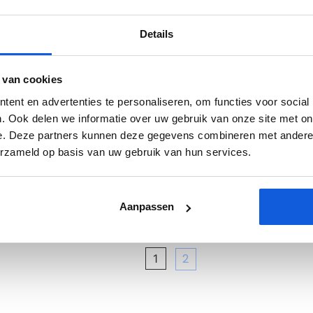
or particulieren en bedrijven. Wij werken nauwkeurig, strak
adkamer, keuken, woonkamer, […]
Details
 van cookies
oer en wand Ben je op zoek naar badkamer opnieuw betege
ent en advertenties te personaliseren, om functies voor social
ieren en bedrijven. Wij werken nauwkeurig, strak en met oo
. Ook delen we informatie over uw gebruik van onze site met on
keuken, woonkamer, […]
e. Deze partners kunnen deze gegevens combineren met andere i
erzameld op basis van uw gebruik van hun services.
and Ben je op zoek naar badkamer betegeling? Van Yild T
Aanpassen
ijven. Wij werken nauwkeurig, strak en met oog voor detail, 
mer, […]
2
1