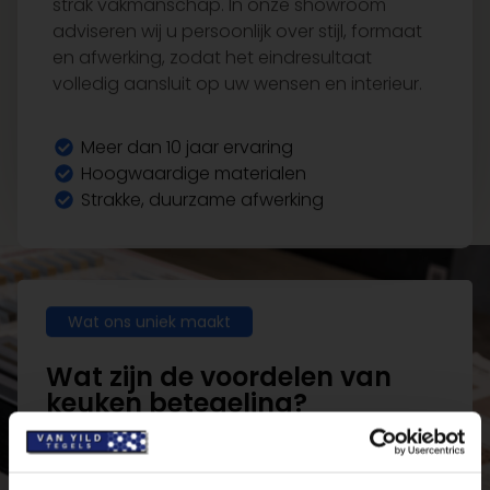
en afwerking, zodat het eindresultaat
volledig aansluit op uw wensen en interieur.
Meer dan 10 jaar ervaring
Hoogwaardige materialen
Strakke, duurzame afwerking
Wat ons uniek maakt
Wat zijn de voordelen van
keuken betegeling?
Het professioneel
betegeling
van een
keuken
zorgt voor een strakke, hygiënische en