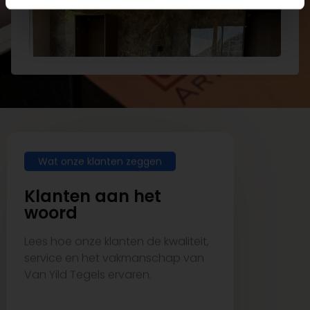
Wat onze klanten zeggen
Klanten aan het
woord
Lees hoe onze klanten de kwaliteit,
service en het vakmanschap van
Van Yild Tegels ervaren.