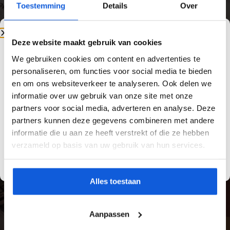
duurzame afwerking. Vakkundige plaatsing
Toestemming
Details
Over
voorkomt loslatende tegels, scheurvorming en
vochtproblemen en garandeert een resultaat
dat jarenlang mooi blijft.
Deze website maakt gebruik van cookies
We gebruiken cookies om content en advertenties te
Van Yild Tegels is dé specialist in
keuken
personaliseren, om functies voor social media te bieden
betegeling
. Wij werken met hoogwaardige
en om ons websiteverkeer te analyseren. Ook delen we
materialen, zorgen voor een zorgvuldige
informatie over uw gebruik van onze site met onze
voorbereiding van de ondergrond en leveren
partners voor social media, adverteren en analyse. Deze
een nauwkeurige afwerking. Zo bent u
partners kunnen deze gegevens combineren met andere
verzekerd van tegelwerk dat technisch klopt
informatie die u aan ze heeft verstrekt of die ze hebben
én perfect aansluit bij uw interieur.
verzameld op basis van uw gebruik van hun services.
Alles toestaan
Aanpassen