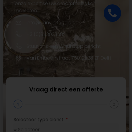
onze expertise uw droomtegels kan
realiseren.
info@vanyildtegels.nl
+31(0)853033582
Stuur ons een WhatsApp bericht
Van Embdenstraat 750, 2628 ZP Delft
Vraag direct een offerte
1
2
Selecteer type dienst