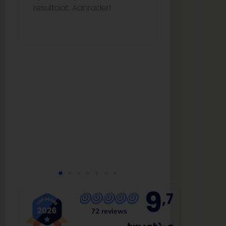
resultaat. Aanrader!
me echt go
van begin to
uitstekende
kwaliteit. Ze
aanrader vo
op zoek is 
tegels en b
service!
9
,7
72 reviews