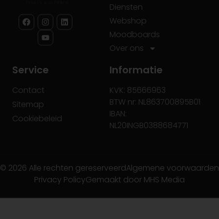
Diensten
Webshop
Moodboards
Over ons
Service
Informatie
Contact
KVK: 85666963
BTW nr: NL863700895B01
Sitemap
IBAN:
Cookiebeleid
NL20INGB0388684771
© 2026 Alle rechten gereserveerd
Algemene voorwaarden
Privacy Policy
Gemaakt door MHS Media