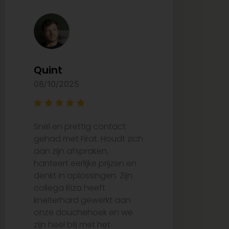
Quint
Arzu Ay
08/10/2025
27/08/2025
Snel en prettig contact
Ze waren e
gehad met Firat. Houdt zich
bij het uitk
aan zijn afspraken,
juiste tege
hanteert eerlijke prijzen en
de tijd om 
denkt in oplossingen. Zijn
over wat he
collega Riza heeft
passen. De 
kneiterhard gewerkt aan
verliep per
onze douchehoek en we
vertraging,
zijn heel blij met het
netjes op ti