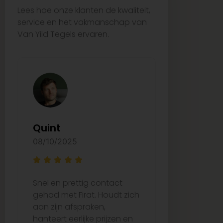
Lees hoe onze klanten de kwaliteit,
service en het vakmanschap van
Van Yild Tegels ervaren.
Quint
Arzu Ay
08/10/2025
27/08/2025
Snel en prettig contact
Ze waren e
gehad met Firat. Houdt zich
bij het uitk
aan zijn afspraken,
juiste tege
hanteert eerlijke prijzen en
de tijd om 