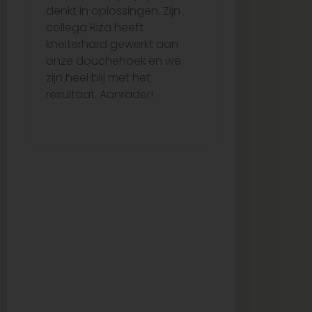
denkt in oplossingen. Zijn
over wat he
collega Riza heeft
passen. De 
kneiterhard gewerkt aan
verliep per
onze douchehoek en we
vertraging,
zijn heel blij met het
netjes op ti
resultaat. Aanrader!
me echt go
van begin to
uitstekende
kwaliteit. Ze
aanrader vo
op zoek is 
tegels en b
service!