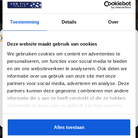
betegelen?
Het professioneel
opnieuw laten betegelen
Toestemming
Details
Over
van een
keuken
zorgt voor een strakke,
hygiënische en duurzame afwerking.
Vakkundige plaatsing voorkomt loslatende
Deze website maakt gebruik van cookies
tegels, scheurvorming en vochtproblemen en
We gebruiken cookies om content en advertenties te
garandeert een resultaat dat jarenlang mooi
personaliseren, om functies voor social media te bieden
blijft.
en om ons websiteverkeer te analyseren. Ook delen we
Van Yild Tegels is dé specialist in
keuken
informatie over uw gebruik van onze site met onze
opnieuw laten betegelen
. Wij werken met
partners voor social media, adverteren en analyse. Deze
hoogwaardige materialen, zorgen voor een
partners kunnen deze gegevens combineren met andere
zorgvuldige voorbereiding van de ondergrond
informatie die u aan ze heeft verstrekt of die ze hebben
en leveren een nauwkeurige afwerking. Zo
verzameld op basis van uw gebruik van hun services.
bent u verzekerd van tegelwerk dat technisch
klopt én perfect aansluit bij uw interieur.
Alles toestaan