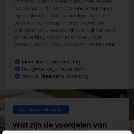
wij combineren hoogwaardige tegels met
strak vakmanschap. In onze showroom
adviseren wij u persoonlijk over stijl, formaat
en afwerking, zodat het eindresultaat
volledig aansluit op uw wensen en interieur.
Meer dan 10 jaar ervaring
Hoogwaardige materialen
Strakke, duurzame afwerking
Wat ons uniek maakt
Wat zijn de voordelen van
keuken opnieuw laten