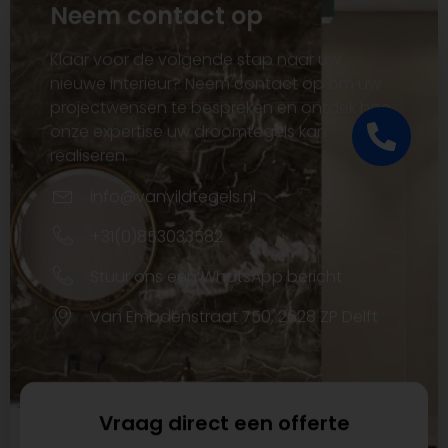
Neem contact op
Klaar voor de volgende stap naar uw
nieuwe interieur? Neem contact op om uw
projectwensen te bespreken en ontdek hoe
onze expertise uw droomtegels kan
realiseren.
info@vanyildtegels.nl
+31(0)853033582
Stuur ons een WhatsApp bericht
Van Embdenstraat 750, 2628 ZP Delft
Vraag direct een offerte