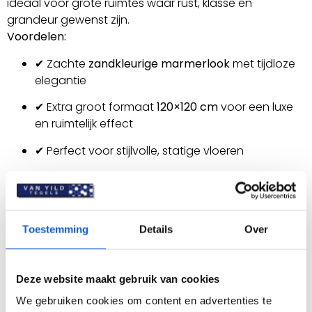
ideaal voor grote ruimtes waar rust, klasse en
grandeur gewenst zijn.
Voordelen:
✔ Zachte
zandkleurige marmerlook
met tijdloze
elegantie
✔ Extra groot formaat
120×120 cm
voor een luxe
en ruimtelijk effect
✔ Perfect voor stijlvolle, statige vloeren
✔ Creëert een gevoel van rust, warmte en
verfijning
✔ Duurzaam, onderhoudsarm en krasvast
Toestemming
Details
Over
keramiek
Specificaties
Deze website maakt gebruik van cookies
We gebruiken cookies om content en advertenties te