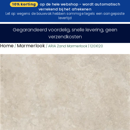
10% korting
op de hele webshop - wordt automatisch
Bezoek onze
verrekend bij het afrekenen
showroom
Let op: wegens de bouwvak hebben sommige tegels een aangepaste
levertijd
Gegarandeerd voordelig, snelle levering, geen
verzendkosten
Home
Marmerlook
/
/ ARIA Zand Marmerlook | 120X120