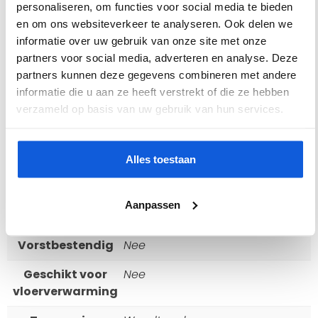
personaliseren, om functies voor social media te bieden
Kleur
Zand
en om ons websiteverkeer te analyseren. Ook delen we
Materiaal
Keramiek
informatie over uw gebruik van onze site met onze
partners voor social media, adverteren en analyse. Deze
Vorm
Rechthoekig
partners kunnen deze gegevens combineren met andere
informatie die u aan ze heeft verstrekt of die ze hebben
Dikte
10 mm
verzameld op basis van uw gebruik van hun services.
Afmeting
40 x 120
Antislipwaarde
N.v.t.
Alles toestaan
Afwerking
Mat
Aanpassen
Gerectificeerd
Ja
Vorstbestendig
Nee
Geschikt voor
Nee
vloerverwarming