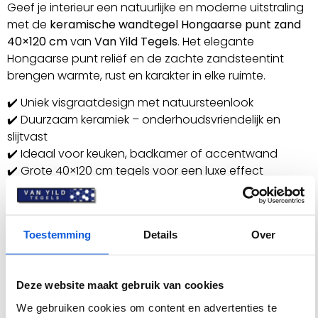
Geef je interieur een natuurlijke en moderne uitstraling
met de
keramische wandtegel Hongaarse punt
zand
40×120 cm
van
Van Yild Tegels
. Het elegante
Hongaarse punt reliëf en de zachte zandsteentint
brengen warmte, rust en karakter in elke ruimte.
✔️ Uniek visgraatdesign met natuursteenlook
✔️ Duurzaam keramiek – onderhoudsvriendelijk en
slijtvast
✔️ Ideaal voor keuken, badkamer of accentwand
✔️ Grote 40×120 cm tegels voor een luxe effect
Direct leverbaar bij Van Yild Tegels
– stijlvolle kwaliteit
voor elk interieur.
Toestemming
Details
Over
Specificaties
Deze website maakt gebruik van cookies
Artikelnummer
VYDSJ9383K
We gebruiken cookies om content en advertenties te