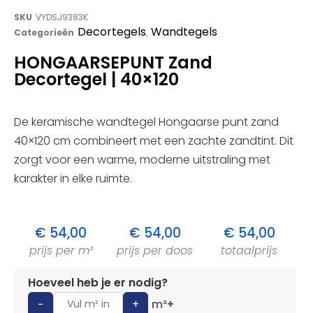
SKU
VYDSJ9383K
Decortegels
Wandtegels
Categorieën
,
HONGAARSEPUNT Zand
Decortegel | 40×120
De keramische wandtegel Hongaarse punt zand
40×120 cm combineert met een zachte zandtint. Dit
zorgt voor een warme, moderne uitstraling met
karakter in elke ruimte.
€
54,00
€
54,00
€
54,00
prijs per m²
prijs per doos
totaalprijs
Hoeveel heb je er nodig?
−
+
m²
+