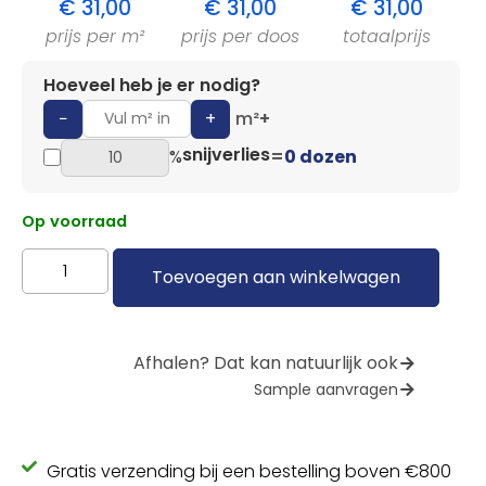
€
31,00
€
31,00
€
31,00
prijs per m²
prijs per doos
totaalprijs
Hoeveel heb je er nodig?
−
+
m²
+
snijverlies
%
=
0 dozen
Op voorraad
Toevoegen aan winkelwagen
Afhalen? Dat kan natuurlijk ook
Sample aanvragen
Gratis verzending bij een bestelling boven €800