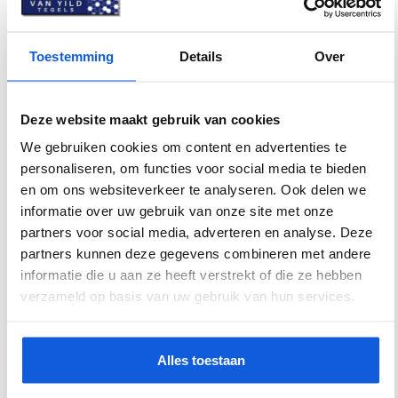
vloerpatronen
✔ Duurzaam, onderhoudsvriendelijk en krasvast
Toestemming
Details
Over
keramiek
✔ Geschikt voor woonkamers, keukens, hallen en
commerciële ruimtes
Deze website maakt gebruik van cookies
✔ Eigentijds design dat makkelijk combineert met
verschillende interieurstijlen
We gebruiken cookies om content en advertenties te
✔ Perfect te gebruiken in combinatie met
personaliseren, om functies voor social media te bieden
vloerverwarming
en om ons websiteverkeer te analyseren. Ook delen we
informatie over uw gebruik van onze site met onze
partners voor social media, adverteren en analyse. Deze
Specificaties
partners kunnen deze gegevens combineren met andere
informatie die u aan ze heeft verstrekt of die ze hebben
Artikelnummer
VYRNFRO03K
verzameld op basis van uw gebruik van hun services.
Kleur
Antraciet, Donkergrijs
Alles toestaan
Materiaal
Keramiek