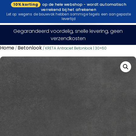
10% korting
op de hele webshop - wordt automatisch
Bezoek onze
verrekend bij het afrekenen
showroom
Let op: wegens de bouwvak hebben sommige tegels een aangepaste
levertijd
Gegarandeerd voordelig, snelle levering, geen
verzendkosten
Home
Betonlook
/
/ KRETA Antraciet Betonlook | 30×60