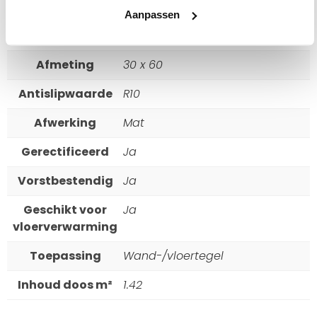
Vorm
Rechthoekig
Aanpassen
Dikte
9 mm
Afmeting
30 x 60
Antislipwaarde
R10
Afwerking
Mat
Gerectificeerd
Ja
Vorstbestendig
Ja
Geschikt voor
Ja
vloerverwarming
Toepassing
Wand-/vloertegel
Inhoud doos m²
1.42