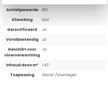
Antislipwaarde
R10
Afwerking
Mat
Gerectificeerd
Ja
Vorstbestendig
Ja
Geschikt voor
Ja
vloerverwarming
Inhoud doos m²
1.43
Toepassing
Wand-/vloertegel