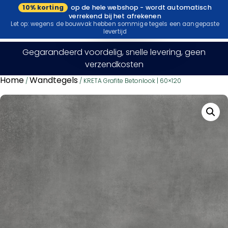
10% korting
op de hele webshop - wordt automatisch
Bezoek onze
verrekend bij het afrekenen
showroom
Let op: wegens de bouwvak hebben sommige tegels een aangepaste
levertijd
Gegarandeerd voordelig, snelle levering, geen
verzendkosten
Home
Wandtegels
/
/ KRETA Grafite Betonlook | 60×120