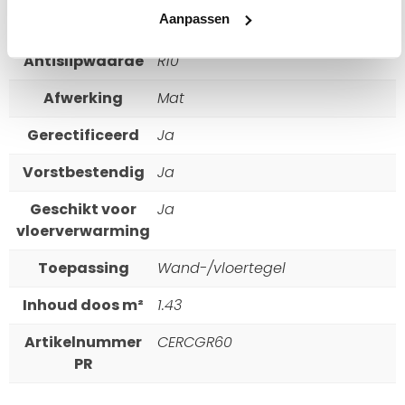
Aanpassen
Afmeting
60 x 120
Antislipwaarde
R10
Afwerking
Mat
Gerectificeerd
Ja
Vorstbestendig
Ja
Geschikt voor
Ja
vloerverwarming
Toepassing
Wand-/vloertegel
Inhoud doos m²
1.43
Artikelnummer
CERCGR60
PR