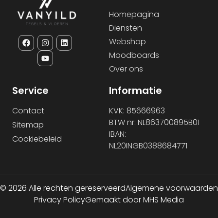
Homepagina
Diensten
Webshop
Moodboards
Over ons
Service
Informatie
Contact
KVK: 85666963
BTW nr: NL863700895B01
Sitemap
IBAN:
Cookiebeleid
NL20INGB0388684771
© 2026 Alle rechten gereserveerd
Algemene voorwaarden
Privacy Policy
Gemaakt door MHS Media