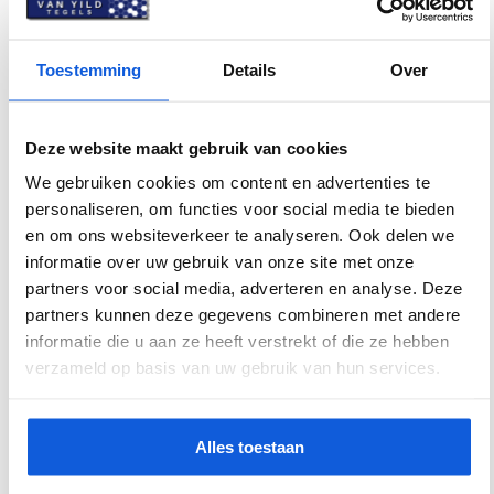
keramiek
✔ Geschikt voor woonkamers, keukens, hallen en
commerciële ruimtes
Toestemming
Details
Over
✔ Eigentijds design dat makkelijk combineert met
verschillende interieurstijlen
✔ Perfect te gebruiken in combinatie met
Deze website maakt gebruik van cookies
vloerverwarming
We gebruiken cookies om content en advertenties te
personaliseren, om functies voor social media te bieden
Specificaties
en om ons websiteverkeer te analyseren. Ook delen we
informatie over uw gebruik van onze site met onze
partners voor social media, adverteren en analyse. Deze
Artikelnummer
VYRNFRP183K
partners kunnen deze gegevens combineren met andere
Kleur
Donkergrijs, Grijs
informatie die u aan ze heeft verstrekt of die ze hebben
verzameld op basis van uw gebruik van hun services.
Materiaal
Keramiek
Vorm
Vierkant
Alles toestaan
Dikte
9 mm