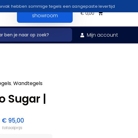
uwvak hebben sommige tegels een aangepaste levertijd
Bezoek onze
€
0,00
showroom
Mijn account
egels
Wandtegels
,
o Sugar |
€
95,00
totaalprijs