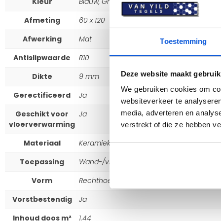
Kleur
Blauw, Grijs
Afmeting
60 x 120
Afwerking
Mat
Toestemming
Antislipwaarde
R10
Deze website maakt gebruik
Dikte
9 mm
We gebruiken cookies om cont
Gerectificeerd
Ja
websiteverkeer te analyseren
media, adverteren en analys
Geschikt voor
Ja
vloerverwarming
verstrekt of die ze hebben v
Materiaal
Keramiek
Toepassing
Wand-/vloertegel
Vorm
Rechthoekig
Vorstbestendig
Ja
Inhoud doos m²
1.44