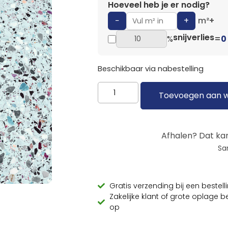
Hoeveel heb je er nodig?
−
+
m²
+
snijverlies
%
=
0
Beschikbaar via nabestelling
Toevoegen aan 
Afhalen? Dat kan
Sa
Gratis verzending bij een beste
Zakelijke klant of grote oplage 
op