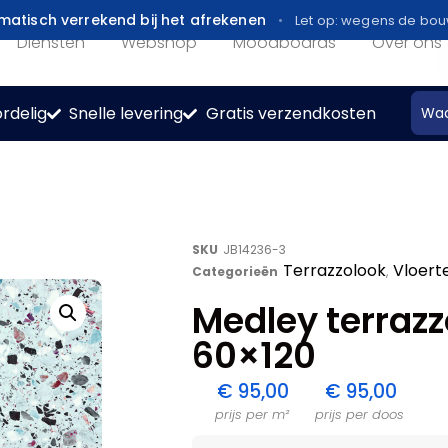
atisch verrekend bij het afrekenen
Let op: wegens de bo
Diensten
Webshop
Moodboards
Over ons
rdelig
Snelle levering
Gratis verzendkosten
SKU
JB14236-3
Terrazzolook
Vloert
Categorieën
,
Medley terrazz
60×120
€
95,00
€
95,00
prijs per m²
prijs per doos