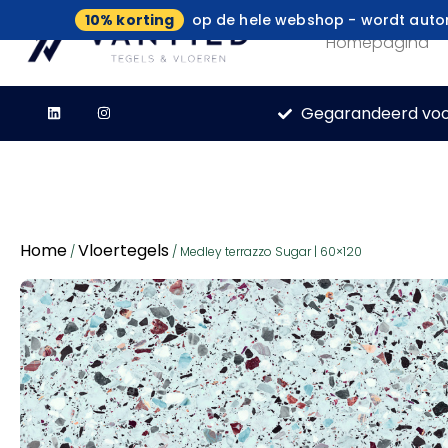
10% korting
op de hele webshop - wordt autom
Homepagina
Gegarandeerd voo
Home
Vloertegels
/
/ Medley terrazzo Sugar | 60×120