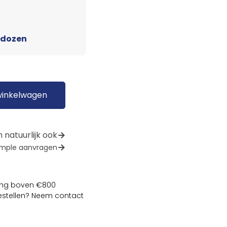
 dozen
winkelwagen
 natuurlijk ook
mple aanvragen
lling boven €800
bestellen? Neem contact