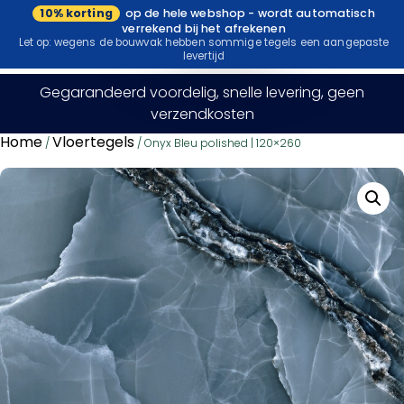
10% korting
op de hele webshop - wordt automatisch
Bezoek onze
verrekend bij het afrekenen
showroom
Let op: wegens de bouwvak hebben sommige tegels een aangepaste
levertijd
Gegarandeerd voordelig, snelle levering, geen
verzendkosten
Home
Vloertegels
/
/ Onyx Bleu polished | 120×260