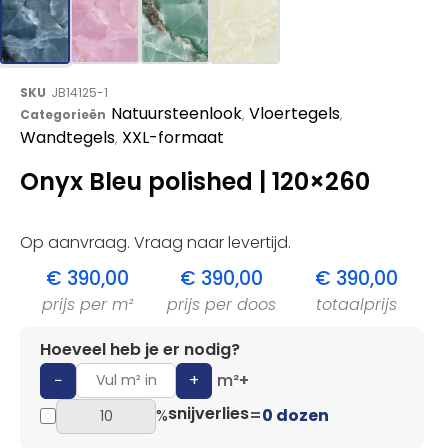
SKU
JB14125-1
Natuursteenlook
Vloertegels
Categorieën
,
,
Wandtegels
XXL-formaat
,
Onyx Bleu polished | 120×260
Op aanvraag. Vraag naar levertijd.
€
390,00
€
390,00
€
390,00
prijs per m²
prijs per doos
totaalprijs
Hoeveel heb je er nodig?
−
+
m²
+
snijverlies
%
=
0 dozen