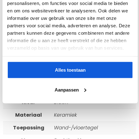
personaliseren, om functies voor social media te bieden
Afmeting
120 x 260
en om ons websiteverkeer te analyseren. Ook delen we
Afwerking
Glans
informatie over uw gebruik van onze site met onze
partners voor social media, adverteren en analyse. Deze
Antislipwaarde
N.v.t.
partners kunnen deze gegevens combineren met andere
informatie die u aan ze heeft verstrekt of die ze hebben
Dikte
9 mm
verzameld op basis van uw gebruik van hun services.
Gerectificeerd
Ja
Geschikt voor
Ja
Alles toestaan
vloerverwarming
Inhoud doos m²
3.12
Aanpassen
Kleur
Blauw
Materiaal
Keramiek
Toepassing
Wand-/vloertegel