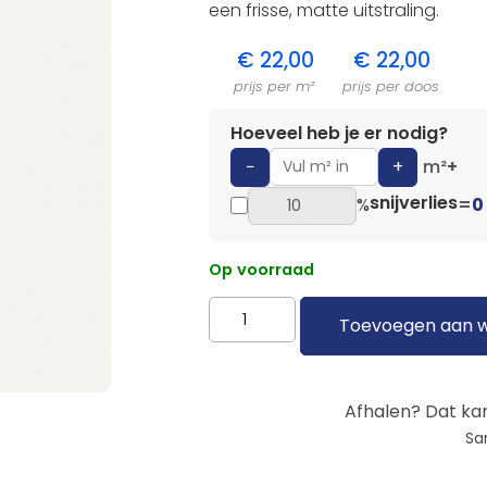
een frisse, matte uitstraling.
€
22,00
€
22,00
prijs per m²
prijs per doos
Hoeveel heb je er nodig?
−
+
m²
+
snijverlies
%
=
0
Op voorraad
Toevoegen aan 
Afhalen? Dat kan
Sa