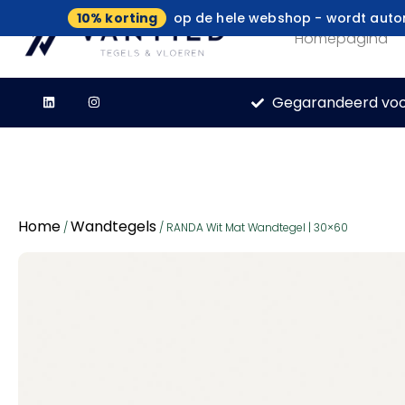
10% korting
op de hele webshop - wordt autom
Homepagina
Gegarandeerd voo
Home
Wandtegels
/
/ RANDA Wit Mat Wandtegel | 30×60