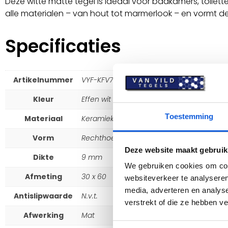
Deze witte matte tegel is ideaal voor badkamers, toilet
alle materialen – van hout tot marmerlook – en vormt de p
Specificaties
Artikelnummer
VYF-KFV735QQQXK
Kleur
Effen wit
Toestemming
Materiaal
Keramiek
Vorm
Rechthoekig
Deze website maakt gebruik
Dikte
9 mm
We gebruiken cookies om cont
Afmeting
30 x 60
websiteverkeer te analyseren
media, adverteren en analys
Antislipwaarde
N.v.t.
verstrekt of die ze hebben v
Afwerking
Mat