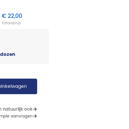
€
22,00
totaalprijs
 dozen
winkelwagen
 natuurlijk ook
mple aanvragen