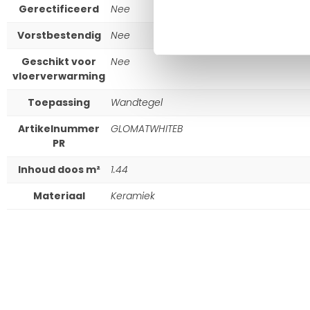
Gerectificeerd
Nee
Vorstbestendig
Nee
Geschikt voor
Nee
vloerverwarming
Toepassing
Wandtegel
Artikelnummer
GLOMATWHITEB
PR
Inhoud doos m²
1.44
Materiaal
Keramiek