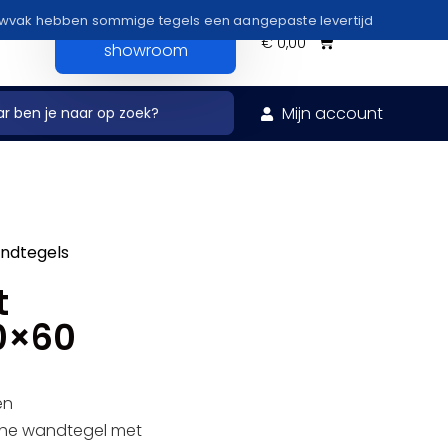
uwvak hebben sommige tegels een aangepaste levertijd
Bezoek onze
€
0,00
showroom
Mijn account
ndtegels
t
0×60
en
che wandtegel met