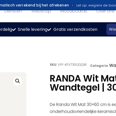
atisch verrekend bij het afrekenen
Let op: wegens de bo
Diensten
Webshop
Moodboards
Over ons
rdelig
Snelle levering
Gratis verzendkosten
SKU
VYF-KFV735QQQXK
Wa
Categorie
RANDA Wit Ma
Wandtegel | 3
De Randa Wit Mat 30×60 cm is e
onderhoudsvriendelijke keramis