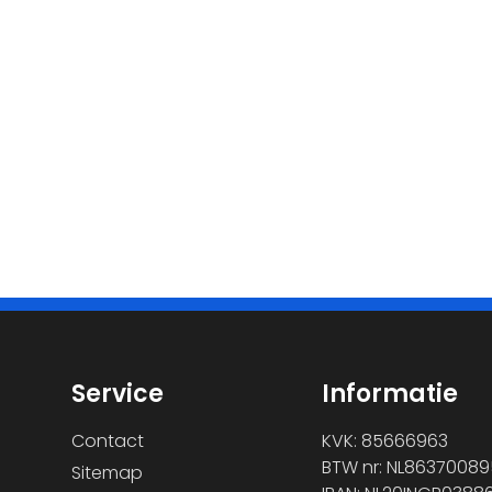
Service
Informatie
Contact
KVK: 85666963
BTW nr: NL86370089
Sitemap