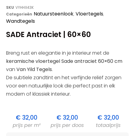
SKU
VYHHX43K
Natuursteenlook
Vloertegels
Categorieën
,
,
Wandtegels
SADE Antraciet | 60×60
Breng rust en elegantie in je interieur met de
keramische vloertegel Sade antraciet 60×60 cm
van
Van Yild Tegels
.
De subtiele zandtint en het verfijnde reliëf zorgen
voor een natuurlijke look die perfect past in elk
modern of klassiek interieur.
€
32,00
€
32,00
€
32,00
prijs per m²
prijs per doos
totaalprijs