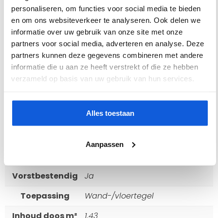
personaliseren, om functies voor social media te bieden
Kleur
Antraciet, Zwart
en om ons websiteverkeer te analyseren. Ook delen we
informatie over uw gebruik van onze site met onze
Materiaal
Keramiek
partners voor social media, adverteren en analyse. Deze
Vorm
Vierkant
partners kunnen deze gegevens combineren met andere
informatie die u aan ze heeft verstrekt of die ze hebben
Dikte
9 mm
verzameld op basis van uw gebruik van hun services.
Afmeting
60 x 60
Alles toestaan
Antislipwaarde
R10
Afwerking
Mat
Aanpassen
Gerectificeerd
Ja
Vorstbestendig
Ja
Toepassing
Wand-/vloertegel
Inhoud doos m²
1.43