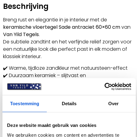
Beschrijving
Breng rust en elegantie in je interieur met de
keramische vloertegel Sade antraciet 60×60 cm
van
Van Yild Tegels
.
De subtiele zandtint en het verfijnde reliëf zorgen voor
een natuurlijke look die perfect past in elk modern of
klassiek interieur.
✔️ Warme, tijdloze zandkleur met natuursteen-effect
✔️ Duurzaam keramiek – slijtvast en
onderhoudsvriendelijk
✔️ Geschikt voor keuken, woonkamer en badkamer
✔️ Royale afmeting voor een ruimtelijk effect
Toestemming
Details
Over
Specificaties
Deze website maakt gebruik van cookies
Artikelnummer
VYHHX43K
We gebruiken cookies om content en advertenties te