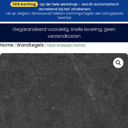
10% korting
op de hele webshop - wordt automatisch
Bezoek onze
verrekend bij het afrekenen
showroom
Let op: wegens de bouwvak hebben sommige tegels een aangepaste
levertijd
Gegarandeerd voordelig, snelle levering, geen
verzendkosten
Home
Wandtegels
/
/ SADE Antraciet | 60×60