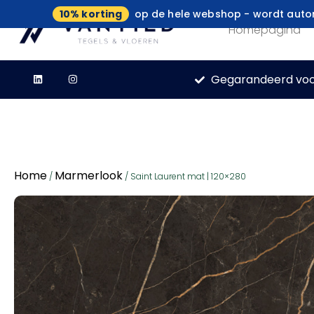
10% korting
op de hele webshop - wordt autom
Homepagina
Gegarandeerd voo
Home
Marmerlook
/
/ Saint Laurent mat | 120×280