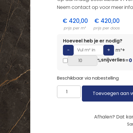
Neem contact op voor meer info
€
420,00
€
420,00
prijs per m²
prijs per doos
Hoeveel heb je er nodig?
−
+
m²
+
snijverlies
%
=
0
Beschikbaar via nabestelling
Toevoegen aan 
Afhalen? Dat kan
Sa