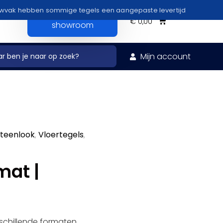
uwvak hebben sommige tegels een aangepaste levertijd
Bezoek onze
€
0,00
showroom
Mijn account
steenlook
Vloertegels
,
,
mat |
schillende formaten.