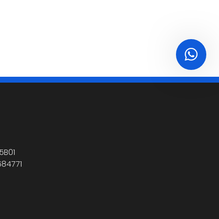
5B01
684771