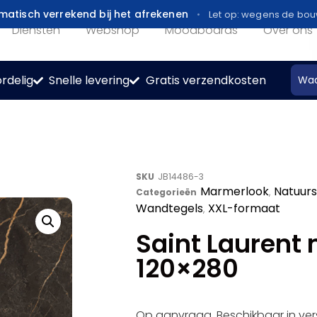
atisch verrekend bij het afrekenen
Let op: wegens de bo
Diensten
Webshop
Moodboards
Over ons
rdelig
Snelle levering
Gratis verzendkosten
SKU
JB14486-3
Marmerlook
Natuur
Categorieën
,
Wandtegels
XXL-formaat
,
Saint Laurent 
120×280
Op aanvraag. Beschikbaar in ver