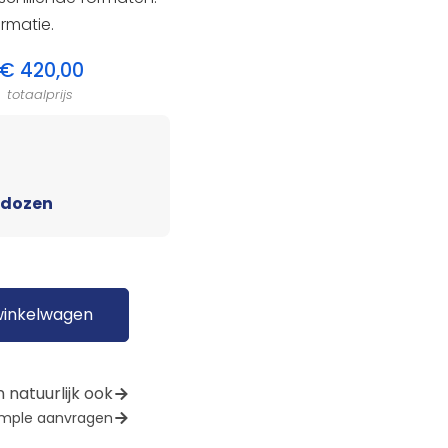
rmatie.
€
420,00
totaalprijs
 dozen
winkelwagen
 natuurlijk ook
mple aanvragen