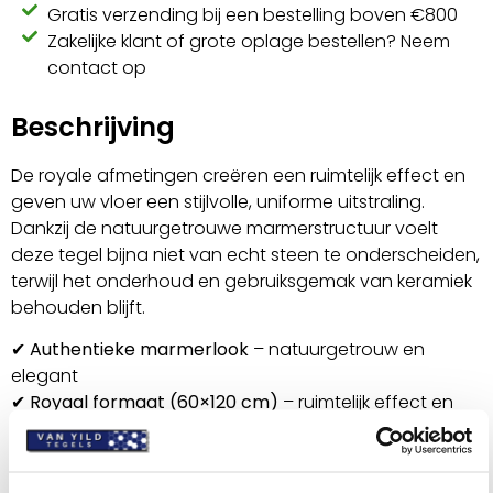
Gratis verzending bij een bestelling boven €800
Zakelijke klant of grote oplage bestellen? Neem
contact op
Beschrijving
De royale afmetingen creëren een ruimtelijk effect en
geven uw vloer een stijlvolle, uniforme uitstraling.
Dankzij de natuurgetrouwe marmerstructuur voelt
deze tegel bijna niet van echt steen te onderscheiden,
terwijl het onderhoud en gebruiksgemak van keramiek
behouden blijft.
✔
Authentieke marmerlook
– natuurgetrouw en
elegant
✔
Royaal formaat (60×120 cm)
– ruimtelijk effect en
luxe uitstraling
✔
Glanzende afwerking
– stijlvol en lichtreflecterend
✔
Duurzaam & onderhoudsvriendelijk
– krasvast,