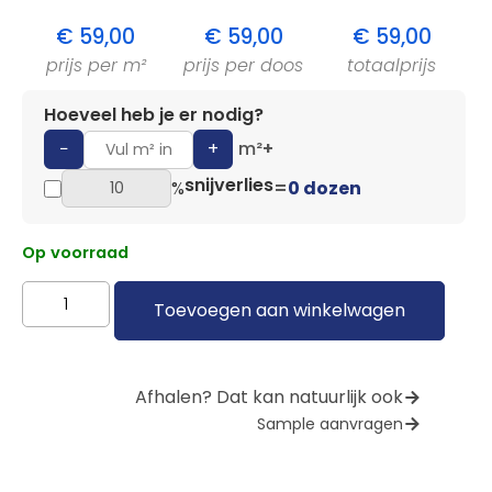
€
59,00
€
59,00
€
59,00
prijs per m²
prijs per doos
totaalprijs
Hoeveel heb je er nodig?
−
+
m²
+
snijverlies
%
=
0 dozen
Op voorraad
Toevoegen aan winkelwagen
Afhalen? Dat kan natuurlijk ook
Sample aanvragen