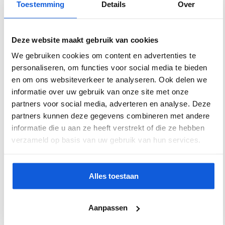
Toestemming
Details
Over
kleurvast en makkelijk schoon te houden
✔
Veelzijdig toepasbaar
– geschikt voor woonkamer,
keuken, hal en commerciële ruimtes
Deze website maakt gebruik van cookies
We gebruiken cookies om content en advertenties te
Specificaties
personaliseren, om functies voor social media te bieden
en om ons websiteverkeer te analyseren. Ook delen we
Artikelnummer
VYHTSP43183K
informatie over uw gebruik van onze site met onze
partners voor social media, adverteren en analyse. Deze
Kleur
Bruin, Grijs
partners kunnen deze gegevens combineren met andere
informatie die u aan ze heeft verstrekt of die ze hebben
Materiaal
Keramiek
verzameld op basis van uw gebruik van hun services.
Vorm
Rechthoekig
Dikte
9 mm
Alles toestaan
Afmeting
60 x 120
Aanpassen
Antislipwaarde
N.v.t.