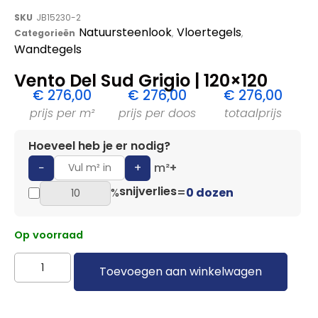
SKU
JB15230-2
Natuursteenlook
Vloertegels
Categorieën
,
,
Wandtegels
Vento Del Sud Grigio | 120×120
€
276,00
€
276,00
€
276,00
prijs per m²
prijs per doos
totaalprijs
Hoeveel heb je er nodig?
−
+
m²
+
snijverlies
%
=
0 dozen
Op voorraad
Toevoegen aan winkelwagen