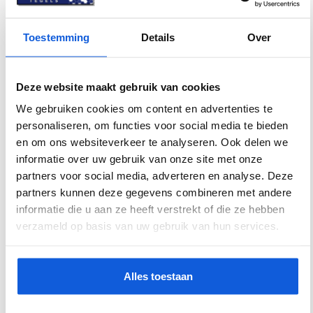
Dikte
9 mm
Toestemming
Details
Over
Gerectificeerd
Ja
Geschikt voor
Ja
Deze website maakt gebruik van cookies
vloerverwarming
We gebruiken cookies om content en advertenties te
personaliseren, om functies voor social media te bieden
Inhoud doos m²
2.88
en om ons websiteverkeer te analyseren. Ook delen we
Kleur
Grijs
informatie over uw gebruik van onze site met onze
partners voor social media, adverteren en analyse. Deze
Materiaal
Keramiek
partners kunnen deze gegevens combineren met andere
informatie die u aan ze heeft verstrekt of die ze hebben
Toepassing
Wand-/vloertegel
verzameld op basis van uw gebruik van hun services.
Vorm
Vierkant
Vorstbestendig
Ja
Alles toestaan