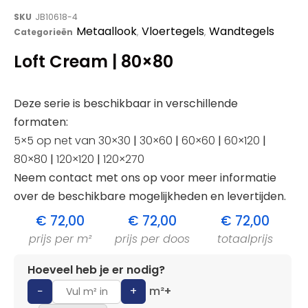
SKU
JB10618-4
Metaallook
Vloertegels
Wandtegels
Categorieën
,
,
Loft Cream | 80×80
Deze serie is beschikbaar in verschillende
formaten:
5×5 op net van 30×30
|
30×60
|
60×60
|
60×120
|
80×80
|
120×120
|
120×270
Neem contact met ons op voor meer informatie
over de beschikbare mogelijkheden en levertijden.
€
72,00
€
72,00
€
72,00
prijs per m²
prijs per doos
totaalprijs
Hoeveel heb je er nodig?
−
+
m²
+