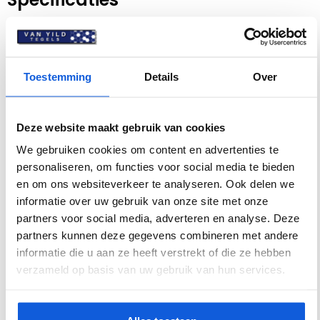
Afmeting
80 x 80
Afwerking
Mat
Toestemming
Details
Over
Antislipwaarde
R9
Deze website maakt gebruik van cookies
Dikte
9 mm
We gebruiken cookies om content en advertenties te
Gerectificeerd
Ja
personaliseren, om functies voor social media te bieden
en om ons websiteverkeer te analyseren. Ook delen we
Geschikt voor
Ja
informatie over uw gebruik van onze site met onze
vloerverwarming
partners voor social media, adverteren en analyse. Deze
partners kunnen deze gegevens combineren met andere
Inhoud doos m²
1.28
informatie die u aan ze heeft verstrekt of die ze hebben
Kleur
Crème
verzameld op basis van uw gebruik van hun services.
Materiaal
Keramiek