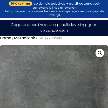
10% korting
op de hele webshop - wordt automatisch
Bezoek onze
verrekend bij het afrekenen
showroom
Let op: wegens de bouwvak hebben sommige tegels een aangepaste
levertijd
Gegarandeerd voordelig, snelle levering, geen
verzendkosten
Home
Metaallook
/
/ Loft Grey | 80×80