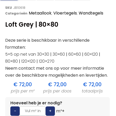
SKU
JB10618
Metaallook
Vloertegels
Wandtegels
Categorieën
,
,
Loft Grey | 80×80
Deze serie is beschikbaar in verschillende
formaten:
5×5 op net van 30×30
|
30×60
|
60×60
|
60×120
|
80×80
|
120×120
|
120×270
Neem contact met ons op voor meer informatie
over de beschikbare mogelijkheden en levertijden.
€
72,00
€
72,00
€
72,00
prijs per m²
prijs per doos
totaalprijs
Hoeveel heb je er nodig?
−
+
m²
+