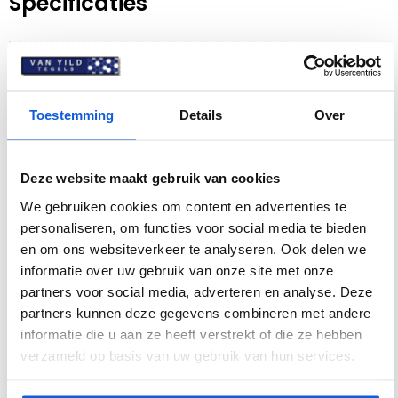
Specificaties
Afmeting
80 x 80
Afwerking
Mat
Toestemming
Details
Over
Antislipwaarde
R9
Dikte
9 mm
Deze website maakt gebruik van cookies
Gerectificeerd
Ja
We gebruiken cookies om content en advertenties te
personaliseren, om functies voor social media te bieden
Geschikt voor
Ja
en om ons websiteverkeer te analyseren. Ook delen we
vloerverwarming
informatie over uw gebruik van onze site met onze
partners voor social media, adverteren en analyse. Deze
Inhoud doos m²
1.28
partners kunnen deze gegevens combineren met andere
Kleur
Grijs
informatie die u aan ze heeft verstrekt of die ze hebben
verzameld op basis van uw gebruik van hun services.
Materiaal
Keramiek