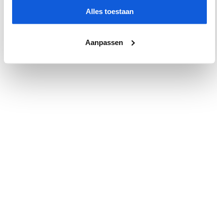
Toepassing
Wand-/vloertegel
Alles toestaan
Vorm
Vierkant
Aanpassen
Vorstbestendig
Ja